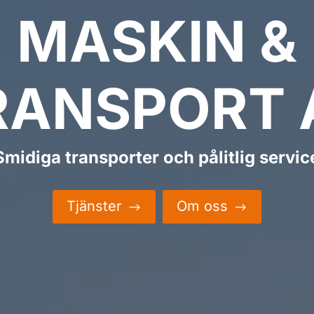
MASKIN &
RANSPORT 
Smidiga transporter och pålitlig servic
Tjänster
Om oss
$
$