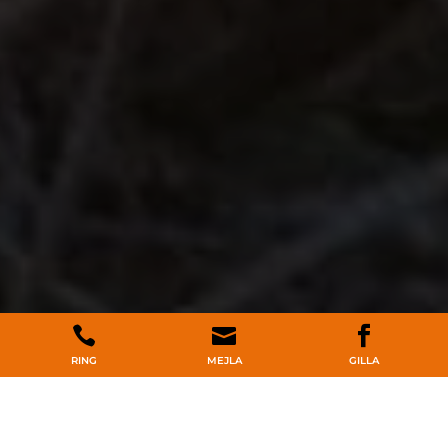



RING
MEJLA
GILLA